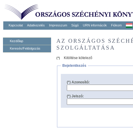
Kapcsolat
Adatkezelés
Impresszum
Súgó
URN informácók
Fiókom
AZ ORSZÁGOS SZÉCH
Kezdőlap
SZOLGÁLTATÁSA
Keresés/Feldolgozás
Kitöltése kötelező
(*)
Bejelentkezés
(*) Azonosító:
(*) Jelszó: