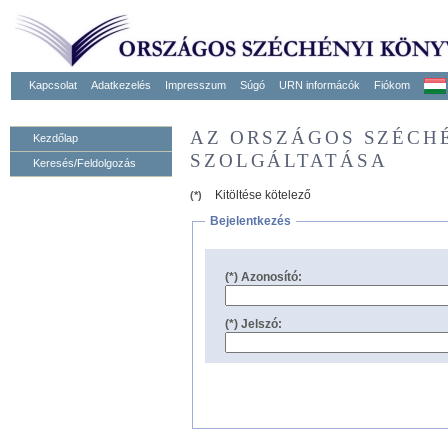
Kapcsolat
Adatkezelés
Impresszum
Súgó
URN informácók
Fiókom
AZ ORSZÁGOS SZÉCH
Kezdőlap
SZOLGÁLTATÁSA
Keresés/Feldolgozás
Kitöltése kötelező
(*)
Bejelentkezés
(*) Azonosító:
(*) Jelszó: