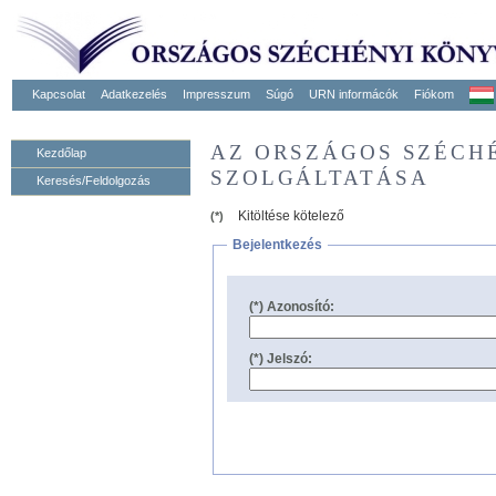
Kapcsolat
Adatkezelés
Impresszum
Súgó
URN informácók
Fiókom
AZ ORSZÁGOS SZÉCH
Kezdőlap
SZOLGÁLTATÁSA
Keresés/Feldolgozás
Kitöltése kötelező
(*)
Bejelentkezés
(*) Azonosító:
(*) Jelszó: