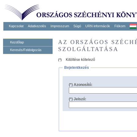
Kapcsolat
Adatkezelés
Impresszum
Súgó
URN informácók
Fiókom
AZ ORSZÁGOS SZÉCH
Kezdőlap
SZOLGÁLTATÁSA
Keresés/Feldolgozás
Kitöltése kötelező
(*)
Bejelentkezés
(*) Azonosító:
(*) Jelszó: