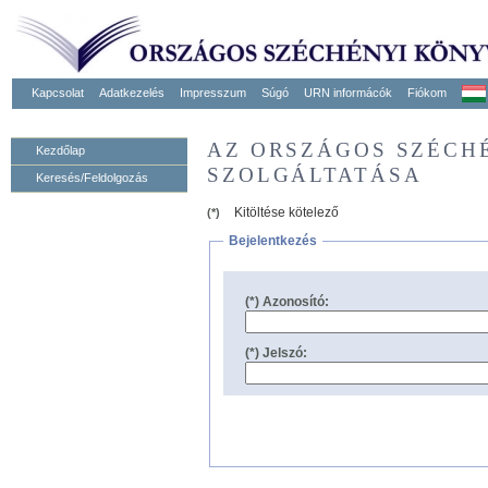
Kapcsolat
Adatkezelés
Impresszum
Súgó
URN informácók
Fiókom
AZ ORSZÁGOS SZÉCH
Kezdőlap
SZOLGÁLTATÁSA
Keresés/Feldolgozás
Kitöltése kötelező
(*)
Bejelentkezés
(*) Azonosító:
(*) Jelszó: