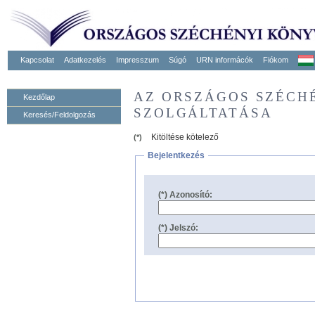
Kapcsolat
Adatkezelés
Impresszum
Súgó
URN informácók
Fiókom
AZ ORSZÁGOS SZÉCH
Kezdőlap
SZOLGÁLTATÁSA
Keresés/Feldolgozás
Kitöltése kötelező
(*)
Bejelentkezés
(*) Azonosító:
(*) Jelszó: