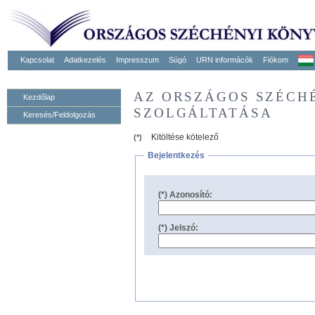
Kapcsolat
Adatkezelés
Impresszum
Súgó
URN informácók
Fiókom
AZ ORSZÁGOS SZÉCH
Kezdőlap
SZOLGÁLTATÁSA
Keresés/Feldolgozás
Kitöltése kötelező
(*)
Bejelentkezés
(*) Azonosító:
(*) Jelszó: