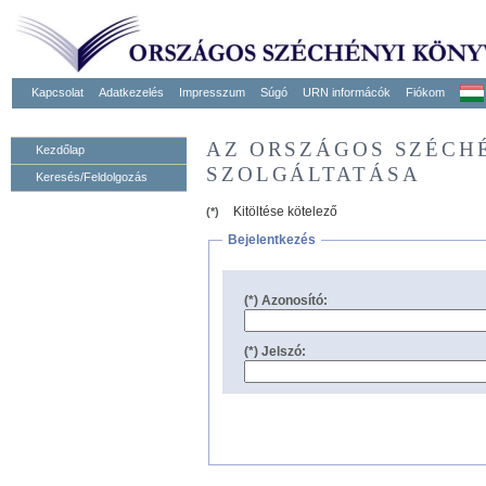
Kapcsolat
Adatkezelés
Impresszum
Súgó
URN informácók
Fiókom
AZ ORSZÁGOS SZÉCH
Kezdőlap
SZOLGÁLTATÁSA
Keresés/Feldolgozás
Kitöltése kötelező
(*)
Bejelentkezés
(*) Azonosító:
(*) Jelszó: