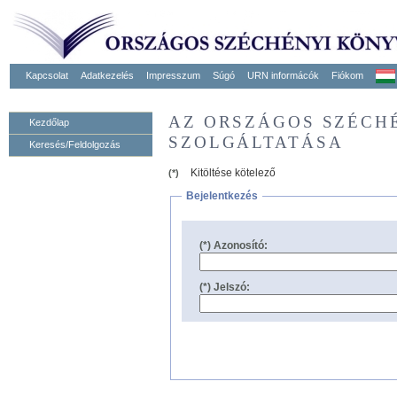
Kapcsolat
Adatkezelés
Impresszum
Súgó
URN informácók
Fiókom
AZ ORSZÁGOS SZÉCH
Kezdőlap
SZOLGÁLTATÁSA
Keresés/Feldolgozás
Kitöltése kötelező
(*)
Bejelentkezés
(*) Azonosító:
(*) Jelszó: