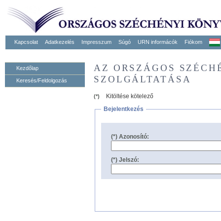
Kapcsolat
Adatkezelés
Impresszum
Súgó
URN informácók
Fiókom
AZ ORSZÁGOS SZÉCH
Kezdőlap
SZOLGÁLTATÁSA
Keresés/Feldolgozás
Kitöltése kötelező
(*)
Bejelentkezés
(*) Azonosító:
(*) Jelszó: