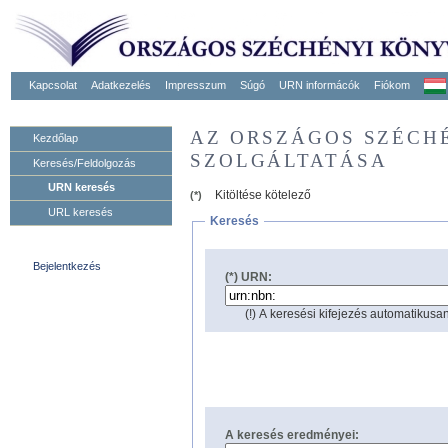
Kapcsolat
Adatkezelés
Impresszum
Súgó
URN informácók
Fiókom
AZ ORSZÁGOS SZÉCH
Kezdőlap
SZOLGÁLTATÁSA
Keresés/Feldolgozás
URN keresés
Kitöltése kötelező
(*)
URL keresés
Keresés
Bejelentkezés
(*) URN:
(!) A keresési kifejezés automatikusan
A keresés eredményei: