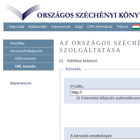
Kapcsolat
Adatkezelés
Impresszum
Súgó
URN informácók
Fiókom
AZ ORSZÁGOS SZÉCH
Kezdőlap
SZOLGÁLTATÁSA
Keresés/Feldolgozás
URN keresés
Kitöltése kötelező
(*)
URL keresés
Keresés
Bejelentkezés
(*) URL:
(!) A keresési kifejezés automatikusan
A keresés eredményei: