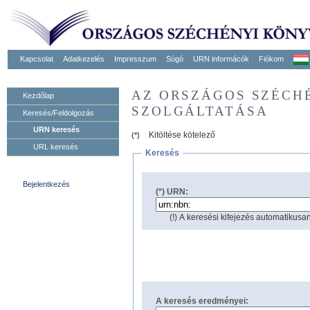
Kapcsolat
Adatkezelés
Impresszum
Súgó
URN informácók
Fiókom
AZ ORSZÁGOS SZÉCH
Kezdőlap
SZOLGÁLTATÁSA
Keresés/Feldolgozás
URN keresés
Kitöltése kötelező
(*)
URL keresés
Keresés
Bejelentkezés
(*) URN:
(!) A keresési kifejezés automatikusan
A keresés eredményei: