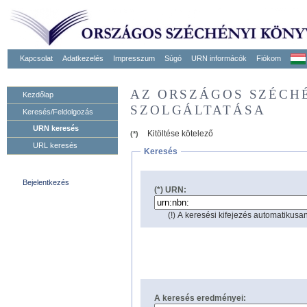
Kapcsolat
Adatkezelés
Impresszum
Súgó
URN informácók
Fiókom
AZ ORSZÁGOS SZÉCH
Kezdőlap
SZOLGÁLTATÁSA
Keresés/Feldolgozás
URN keresés
Kitöltése kötelező
(*)
URL keresés
Keresés
Bejelentkezés
(*) URN:
(!) A keresési kifejezés automatikusan
A keresés eredményei: