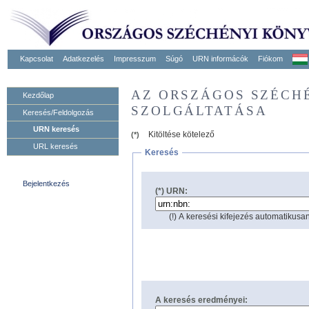
Kapcsolat
Adatkezelés
Impresszum
Súgó
URN informácók
Fiókom
AZ ORSZÁGOS SZÉCH
Kezdőlap
SZOLGÁLTATÁSA
Keresés/Feldolgozás
URN keresés
Kitöltése kötelező
(*)
URL keresés
Keresés
Bejelentkezés
(*) URN:
(!) A keresési kifejezés automatikusan
A keresés eredményei: