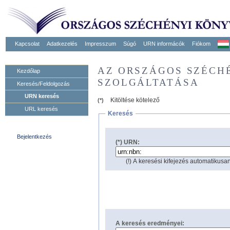
Kapcsolat
Adatkezelés
Impresszum
Súgó
URN informácók
Fiókom
AZ ORSZÁGOS SZÉCH
Kezdőlap
SZOLGÁLTATÁSA
Keresés/Feldolgozás
URN keresés
Kitöltése kötelező
(*)
URL keresés
Keresés
Bejelentkezés
(*) URN:
(!) A keresési kifejezés automatikusan
A keresés eredményei: