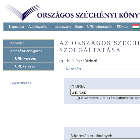
Kapcsolat
Adatkezelés
Impresszum
Súgó
URN informácók
Fiókom
AZ ORSZÁGOS SZÉCH
Kezdőlap
SZOLGÁLTATÁSA
Keresés/Feldolgozás
URN keresés
Kitöltése kötelező
(*)
URL keresés
Keresés
Bejelentkezés
(*) URN:
(!) A keresési kifejezés automatikusan
A keresés eredményei: