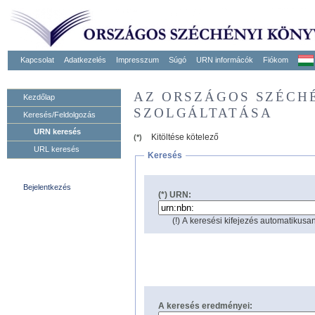
Kapcsolat
Adatkezelés
Impresszum
Súgó
URN informácók
Fiókom
AZ ORSZÁGOS SZÉCH
Kezdőlap
SZOLGÁLTATÁSA
Keresés/Feldolgozás
URN keresés
Kitöltése kötelező
(*)
URL keresés
Keresés
Bejelentkezés
(*) URN:
(!) A keresési kifejezés automatikusan
A keresés eredményei: