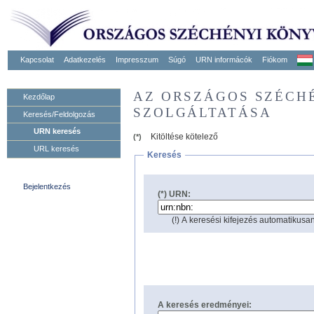
Kapcsolat
Adatkezelés
Impresszum
Súgó
URN informácók
Fiókom
AZ ORSZÁGOS SZÉCH
Kezdőlap
SZOLGÁLTATÁSA
Keresés/Feldolgozás
URN keresés
Kitöltése kötelező
(*)
URL keresés
Keresés
Bejelentkezés
(*) URN:
(!) A keresési kifejezés automatikusan
A keresés eredményei: