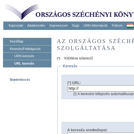
Kapcsolat
Adatkezelés
Impresszum
Súgó
URN informácók
Fiókom
AZ ORSZÁGOS SZÉCH
Kezdőlap
SZOLGÁLTATÁSA
Keresés/Feldolgozás
URN keresés
Kitöltése kötelező
(*)
URL keresés
Keresés
Bejelentkezés
(*) URL:
(!) A keresési kifejezés automatikusan
A keresés eredményei: