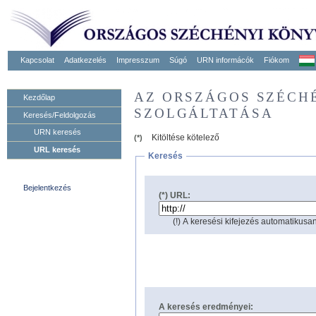
Kapcsolat
Adatkezelés
Impresszum
Súgó
URN informácók
Fiókom
AZ ORSZÁGOS SZÉCH
Kezdőlap
SZOLGÁLTATÁSA
Keresés/Feldolgozás
URN keresés
Kitöltése kötelező
(*)
URL keresés
Keresés
Bejelentkezés
(*) URL:
(!) A keresési kifejezés automatikusan
A keresés eredményei: