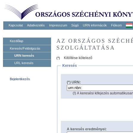
Kapcsolat
Adatkezelés
Impresszum
Súgó
URN informácók
Fiókom
AZ ORSZÁGOS SZÉCH
Kezdőlap
SZOLGÁLTATÁSA
Keresés/Feldolgozás
URN keresés
Kitöltése kötelező
(*)
URL keresés
Keresés
Bejelentkezés
(*) URN:
(!) A keresési kifejezés automatikusan
A keresés eredményei: