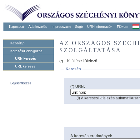
Kapcsolat
Adatkezelés
Impresszum
Súgó
URN informácók
Fiókom
AZ ORSZÁGOS SZÉCH
Kezdőlap
SZOLGÁLTATÁSA
Keresés/Feldolgozás
URN keresés
Kitöltése kötelező
(*)
URL keresés
Keresés
Bejelentkezés
(*) URN:
(!) A keresési kifejezés automatikusan
A keresés eredményei: