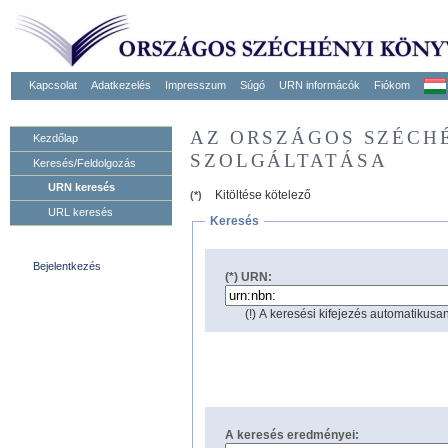
Kapcsolat
Adatkezelés
Impresszum
Súgó
URN informácók
Fiókom
AZ ORSZÁGOS SZÉCH
Kezdőlap
SZOLGÁLTATÁSA
Keresés/Feldolgozás
URN keresés
Kitöltése kötelező
(*)
URL keresés
Keresés
Bejelentkezés
(*) URN:
(!) A keresési kifejezés automatikusan
A keresés eredményei: