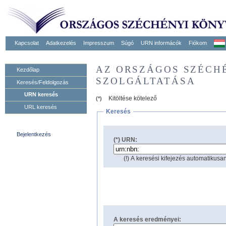
Kapcsolat
Adatkezelés
Impresszum
Súgó
URN informácók
Fiókom
AZ ORSZÁGOS SZÉCH
Kezdőlap
SZOLGÁLTATÁSA
Keresés/Feldolgozás
URN keresés
Kitöltése kötelező
(*)
URL keresés
Keresés
Bejelentkezés
(*) URN:
(!) A keresési kifejezés automatikusan
A keresés eredményei: