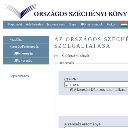
Kapcsolat
Adatkezelés
Impresszum
Súgó
URN informácók
Fiókom
AZ ORSZÁGOS SZÉCH
Kezdőlap
SZOLGÁLTATÁSA
Keresés/Feldolgozás
URN keresés
Kitöltése kötelező
(*)
URL keresés
Keresés
Bejelentkezés
(*) URN:
(!) A keresési kifejezés automatikusan
A keresés eredményei: