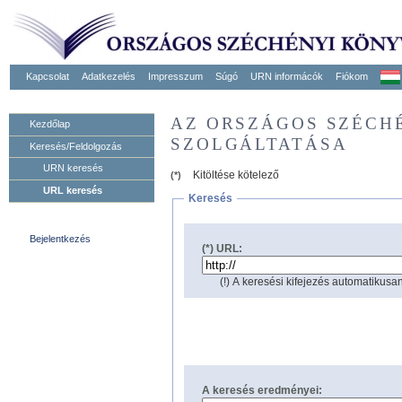
Kapcsolat
Adatkezelés
Impresszum
Súgó
URN informácók
Fiókom
AZ ORSZÁGOS SZÉCH
Kezdőlap
SZOLGÁLTATÁSA
Keresés/Feldolgozás
URN keresés
Kitöltése kötelező
(*)
URL keresés
Keresés
Bejelentkezés
(*) URL:
(!) A keresési kifejezés automatikusan
A keresés eredményei: