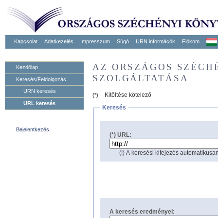
Kapcsolat
Adatkezelés
Impresszum
Súgó
URN informácók
Fiókom
AZ ORSZÁGOS SZÉCH
Kezdőlap
SZOLGÁLTATÁSA
Keresés/Feldolgozás
URN keresés
Kitöltése kötelező
(*)
URL keresés
Keresés
Bejelentkezés
(*) URL:
(!) A keresési kifejezés automatikusan
A keresés eredményei: