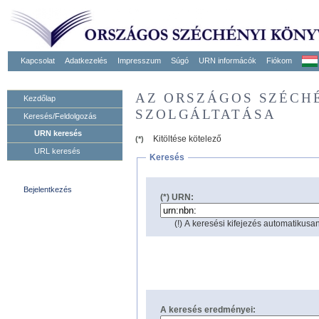
Kapcsolat
Adatkezelés
Impresszum
Súgó
URN informácók
Fiókom
AZ ORSZÁGOS SZÉCH
Kezdőlap
SZOLGÁLTATÁSA
Keresés/Feldolgozás
URN keresés
Kitöltése kötelező
(*)
URL keresés
Keresés
Bejelentkezés
(*) URN:
(!) A keresési kifejezés automatikusan
A keresés eredményei: