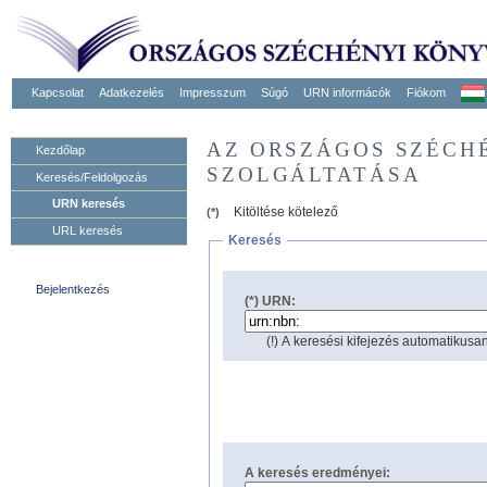
Kapcsolat
Adatkezelés
Impresszum
Súgó
URN informácók
Fiókom
AZ ORSZÁGOS SZÉCH
Kezdőlap
SZOLGÁLTATÁSA
Keresés/Feldolgozás
URN keresés
Kitöltése kötelező
(*)
URL keresés
Keresés
Bejelentkezés
(*) URN:
(!) A keresési kifejezés automatikusan
A keresés eredményei: