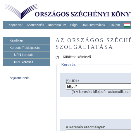
Kapcsolat
Adatkezelés
Impresszum
Súgó
URN informácók
Fiókom
AZ ORSZÁGOS SZÉCH
Kezdőlap
SZOLGÁLTATÁSA
Keresés/Feldolgozás
URN keresés
Kitöltése kötelező
(*)
URL keresés
Keresés
Bejelentkezés
(*) URL:
(!) A keresési kifejezés automatikusan
A keresés eredményei: