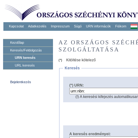
Kapcsolat
Adatkezelés
Impresszum
Súgó
URN informácók
Fiókom
AZ ORSZÁGOS SZÉCH
Kezdőlap
SZOLGÁLTATÁSA
Keresés/Feldolgozás
URN keresés
Kitöltése kötelező
(*)
URL keresés
Keresés
Bejelentkezés
(*) URN:
(!) A keresési kifejezés automatikusan
A keresés eredményei: