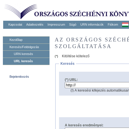
Kapcsolat
Adatkezelés
Impresszum
Súgó
URN informácók
Fiókom
AZ ORSZÁGOS SZÉCH
Kezdőlap
SZOLGÁLTATÁSA
Keresés/Feldolgozás
URN keresés
Kitöltése kötelező
(*)
URL keresés
Keresés
Bejelentkezés
(*) URL:
(!) A keresési kifejezés automatikusan
A keresés eredményei: