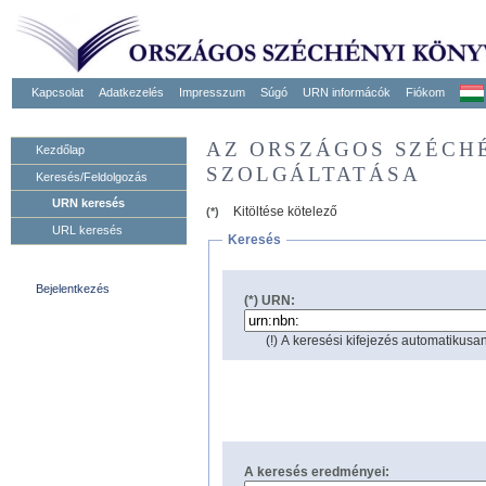
Kapcsolat
Adatkezelés
Impresszum
Súgó
URN informácók
Fiókom
AZ ORSZÁGOS SZÉCH
Kezdőlap
SZOLGÁLTATÁSA
Keresés/Feldolgozás
URN keresés
Kitöltése kötelező
(*)
URL keresés
Keresés
Bejelentkezés
(*) URN:
(!) A keresési kifejezés automatikusan
A keresés eredményei: