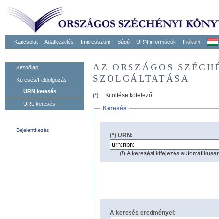
Kapcsolat
Adatkezelés
Impresszum
Súgó
URN informácók
Fiókom
AZ ORSZÁGOS SZÉCH
Kezdőlap
SZOLGÁLTATÁSA
Keresés/Feldolgozás
URN keresés
Kitöltése kötelező
(*)
URL keresés
Keresés
Bejelentkezés
(*) URN:
(!) A keresési kifejezés automatikusan
A keresés eredményei: