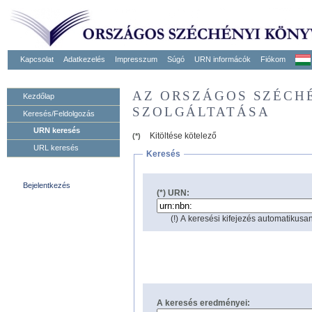
Kapcsolat
Adatkezelés
Impresszum
Súgó
URN informácók
Fiókom
AZ ORSZÁGOS SZÉCH
Kezdőlap
SZOLGÁLTATÁSA
Keresés/Feldolgozás
URN keresés
Kitöltése kötelező
(*)
URL keresés
Keresés
Bejelentkezés
(*) URN:
(!) A keresési kifejezés automatikusan
A keresés eredményei: