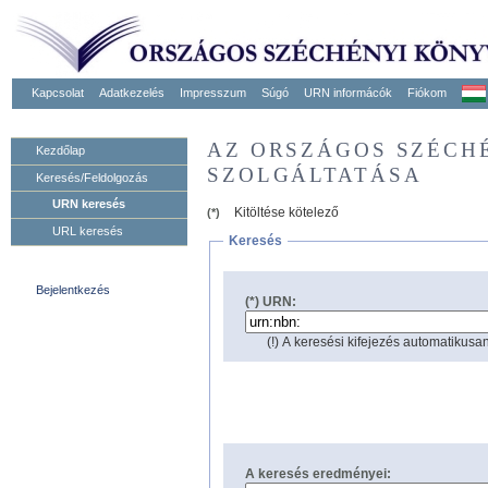
Kapcsolat
Adatkezelés
Impresszum
Súgó
URN informácók
Fiókom
AZ ORSZÁGOS SZÉCH
Kezdőlap
SZOLGÁLTATÁSA
Keresés/Feldolgozás
URN keresés
Kitöltése kötelező
(*)
URL keresés
Keresés
Bejelentkezés
(*) URN:
(!) A keresési kifejezés automatikusan
A keresés eredményei: