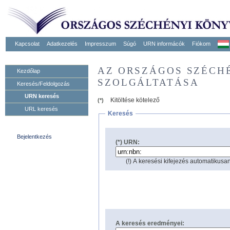
Kapcsolat
Adatkezelés
Impresszum
Súgó
URN informácók
Fiókom
AZ ORSZÁGOS SZÉCH
Kezdőlap
SZOLGÁLTATÁSA
Keresés/Feldolgozás
URN keresés
Kitöltése kötelező
(*)
URL keresés
Keresés
Bejelentkezés
(*) URN:
(!) A keresési kifejezés automatikusan
A keresés eredményei: