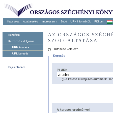
Kapcsolat
Adatkezelés
Impresszum
Súgó
URN informácók
Fiókom
AZ ORSZÁGOS SZÉCH
Kezdőlap
SZOLGÁLTATÁSA
Keresés/Feldolgozás
URN keresés
Kitöltése kötelező
(*)
URL keresés
Keresés
Bejelentkezés
(*) URN:
(!) A keresési kifejezés automatikusan
A keresés eredményei: