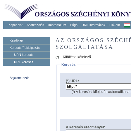
Kapcsolat
Adatkezelés
Impresszum
Súgó
URN informácók
Fiókom
AZ ORSZÁGOS SZÉCH
Kezdőlap
SZOLGÁLTATÁSA
Keresés/Feldolgozás
URN keresés
Kitöltése kötelező
(*)
URL keresés
Keresés
Bejelentkezés
(*) URL:
(!) A keresési kifejezés automatikusan
A keresés eredményei: