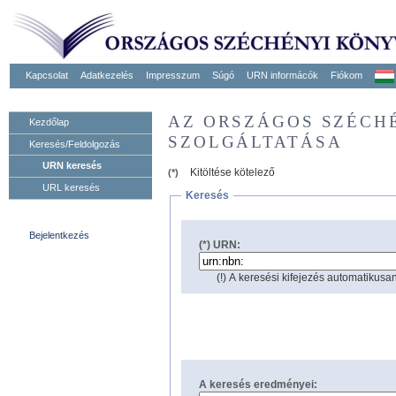
Kapcsolat
Adatkezelés
Impresszum
Súgó
URN informácók
Fiókom
AZ ORSZÁGOS SZÉCH
Kezdőlap
SZOLGÁLTATÁSA
Keresés/Feldolgozás
URN keresés
Kitöltése kötelező
(*)
URL keresés
Keresés
Bejelentkezés
(*) URN:
(!) A keresési kifejezés automatikusan
A keresés eredményei: