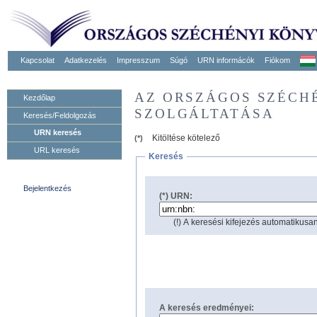
Kapcsolat
Adatkezelés
Impresszum
Súgó
URN informácók
Fiókom
AZ ORSZÁGOS SZÉCH
Kezdőlap
SZOLGÁLTATÁSA
Keresés/Feldolgozás
URN keresés
Kitöltése kötelező
(*)
URL keresés
Keresés
Bejelentkezés
(*) URN:
(!) A keresési kifejezés automatikusan
A keresés eredményei: