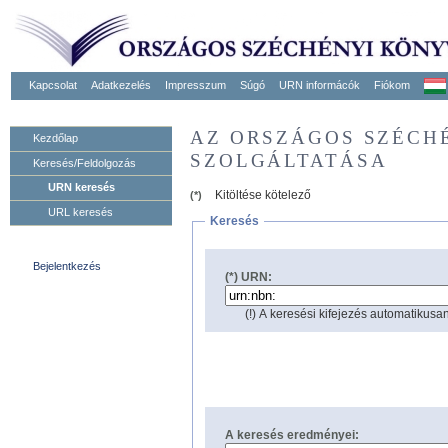
Kapcsolat
Adatkezelés
Impresszum
Súgó
URN informácók
Fiókom
AZ ORSZÁGOS SZÉCH
Kezdőlap
SZOLGÁLTATÁSA
Keresés/Feldolgozás
URN keresés
Kitöltése kötelező
(*)
URL keresés
Keresés
Bejelentkezés
(*) URN:
(!) A keresési kifejezés automatikusan
A keresés eredményei: