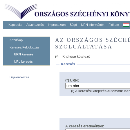
Kapcsolat
Adatkezelés
Impresszum
Súgó
URN informácók
Fiókom
AZ ORSZÁGOS SZÉCH
Kezdőlap
SZOLGÁLTATÁSA
Keresés/Feldolgozás
URN keresés
Kitöltése kötelező
(*)
URL keresés
Keresés
Bejelentkezés
(*) URN:
(!) A keresési kifejezés automatikusan
A keresés eredményei: