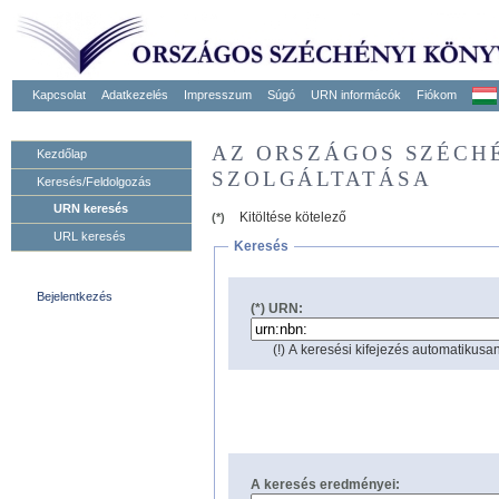
Kapcsolat
Adatkezelés
Impresszum
Súgó
URN informácók
Fiókom
AZ ORSZÁGOS SZÉCH
Kezdőlap
SZOLGÁLTATÁSA
Keresés/Feldolgozás
URN keresés
Kitöltése kötelező
(*)
URL keresés
Keresés
Bejelentkezés
(*) URN:
(!) A keresési kifejezés automatikusan
A keresés eredményei: