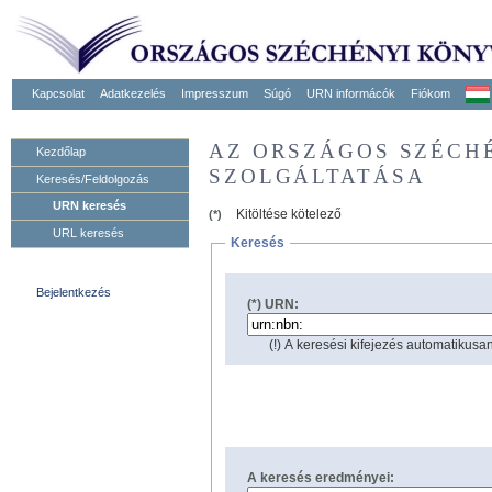
Kapcsolat
Adatkezelés
Impresszum
Súgó
URN informácók
Fiókom
AZ ORSZÁGOS SZÉCH
Kezdőlap
SZOLGÁLTATÁSA
Keresés/Feldolgozás
URN keresés
Kitöltése kötelező
(*)
URL keresés
Keresés
Bejelentkezés
(*) URN:
(!) A keresési kifejezés automatikusan
A keresés eredményei: