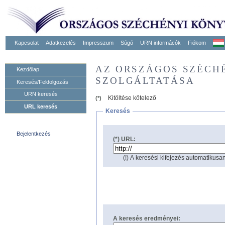
Kapcsolat
Adatkezelés
Impresszum
Súgó
URN informácók
Fiókom
AZ ORSZÁGOS SZÉCH
Kezdőlap
SZOLGÁLTATÁSA
Keresés/Feldolgozás
URN keresés
Kitöltése kötelező
(*)
URL keresés
Keresés
Bejelentkezés
(*) URL:
(!) A keresési kifejezés automatikusan
A keresés eredményei: