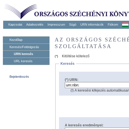
Kapcsolat
Adatkezelés
Impresszum
Súgó
URN informácók
Fiókom
AZ ORSZÁGOS SZÉCH
Kezdőlap
SZOLGÁLTATÁSA
Keresés/Feldolgozás
URN keresés
Kitöltése kötelező
(*)
URL keresés
Keresés
Bejelentkezés
(*) URN:
(!) A keresési kifejezés automatikusan
A keresés eredményei: