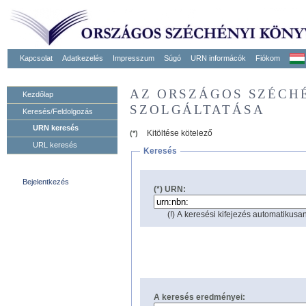
Kapcsolat
Adatkezelés
Impresszum
Súgó
URN informácók
Fiókom
AZ ORSZÁGOS SZÉCH
Kezdőlap
SZOLGÁLTATÁSA
Keresés/Feldolgozás
URN keresés
Kitöltése kötelező
(*)
URL keresés
Keresés
Bejelentkezés
(*) URN:
(!) A keresési kifejezés automatikusan
A keresés eredményei: