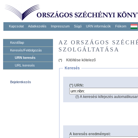
Kapcsolat
Adatkezelés
Impresszum
Súgó
URN informácók
Fiókom
AZ ORSZÁGOS SZÉCH
Kezdőlap
SZOLGÁLTATÁSA
Keresés/Feldolgozás
URN keresés
Kitöltése kötelező
(*)
URL keresés
Keresés
Bejelentkezés
(*) URN:
(!) A keresési kifejezés automatikusan
A keresés eredményei: